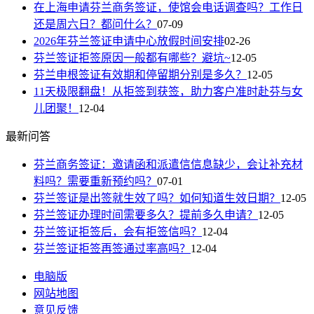
在上海申请芬兰商务签证，使馆会电话调查吗？工作日
还是周六日？都问什么？
07-09
2026年芬兰签证申请中心放假时间安排
02-26
芬兰签证拒签原因一般都有哪些？避坑~
12-05
芬兰申根签证有效期和停留期分别是多久？
12-05
11天极限翻盘！从拒签到获签，助力客户准时赴芬与女
儿团聚！
12-04
最新问答
芬兰商务签证：邀请函和派遣信信息缺少，会让补充材
料吗？需要重新预约吗？
07-01
芬兰签证是出签就生效了吗？如何知道生效日期？
12-05
芬兰签证办理时间需要多久？提前多久申请？
12-05
芬兰签证拒签后，会有拒签信吗？
12-04
芬兰签证拒签再签通过率高吗？
12-04
电脑版
网站地图
意见反馈