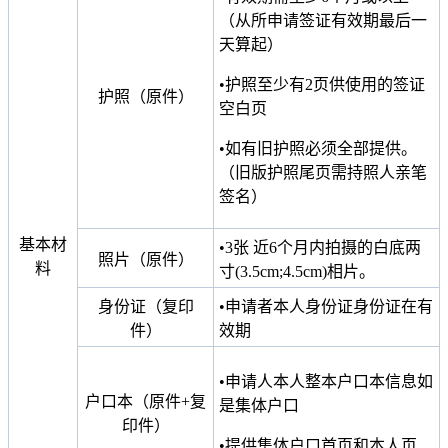
（从所申请签证有效期最后一
天算起）
•护照至少有2页供使用的签证
护照（原件）
空白页
•如有旧护照必须全部提供。
（旧版护照尾页需持照人亲笔
签名）
基本材
•3张 近6个月内拍摄的白底两
照片（原件）
料
寸(3.5cm;4.5cm)相片。
身份证（复印
•申请者本人身份证身份证在有
件）
效期
•申请人本人整本户口本信息如
户口本（原件+复
是集体户口
印件）
•提供集体户口首页和本人页