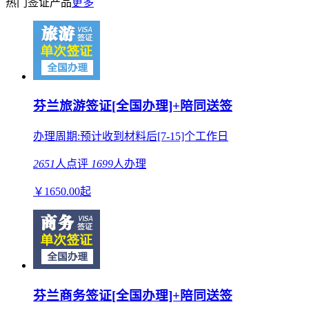
热门签证产品
更多
芬兰旅游签证[全国办理]+陪同送签
办理周期:预计收到材料后[7-15]个工作日
2651
人点评
1699
人办理
￥
1650.00
起
芬兰商务签证[全国办理]+陪同送签