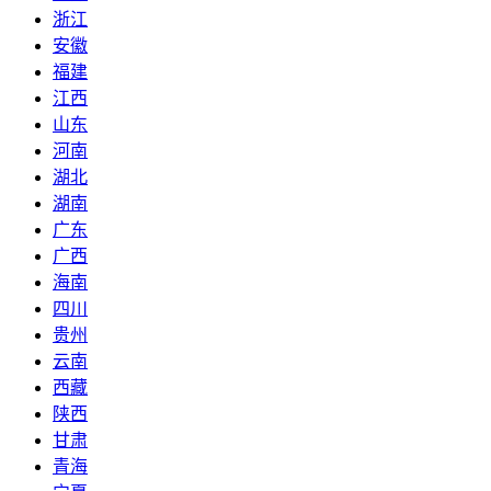
浙江
安徽
福建
江西
山东
河南
湖北
湖南
广东
广西
海南
四川
贵州
云南
西藏
陕西
甘肃
青海